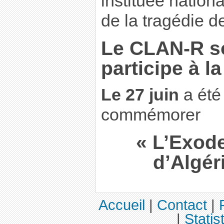
instituée nation
de la tragédie d
Le CLAN-R so
participe à l
Le 27 juin
a été
commémorer
« L’Exod
d’Algér
Accueil
|
Contact
|
|
Statis