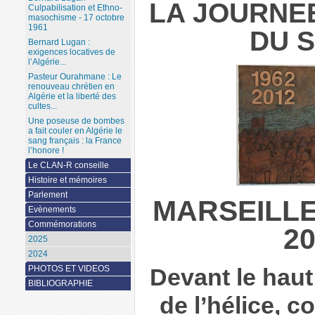
LA JOURNEE
Culpabilisation et Ethno-
masochisme - 17 octobre
1961
DU 
Bernard Lugan :
exigences locatives de
l’Algérie...
Pasteur Ourahmane : Le
renouveau chrétien en
Algérie et la liberté des
cultes...
Une poseuse de bombes
a fait couler en Algérie le
sang français : la France
l’honore !
Le CLAN-R conseille
Histoire et mémoires
Parlement
MARSEILLE,
Evènements
Commémorations
20
2025
2024
PHOTOS ET VIDEOS
Devant le haut
BIBLIOGRAPHIE
de l’hélice, 