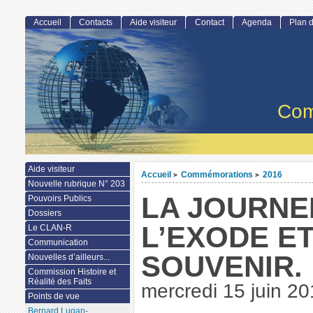
Accueil
Contacts
Aide visiteur
Contact
Agenda
Plan d
Com
Aide visiteur
Accueil
Commémorations
2016
>
>
Nouvelle rubrique N° 203
LA JOURNE
Pouvoirs Publics
Dossiers
L’EXODE E
Le CLAN-R
Communication
SOUVENIR.
Nouvelles d’ailleurs...
Commission Histoire et
Réalité des Faits
mercredi 15 juin 2
Points de vue
Bernard Lugan-