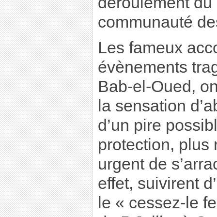
déroulement du 
communauté des 
Les fameux acco
évènements trag
Bab-el-Oued, on
la sensation d’a
d’un pire possib
protection, plus r
urgent de s’arra
effet, suivirent
le « cessez-le f