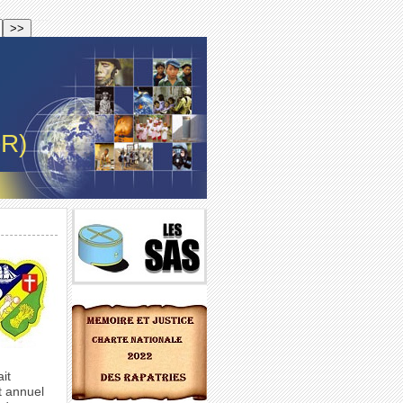
-R)
ait
t annuel