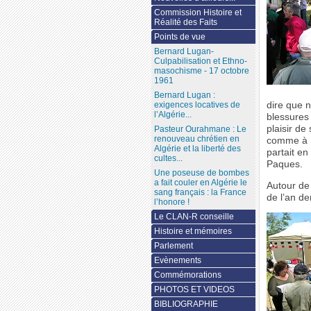
Commission Histoire et
Réalité des Faits
Points de vue
Bernard Lugan-
Culpabilisation et Ethno-
masochisme - 17 octobre
1961
Bernard Lugan :
dire que n
exigences locatives de
l’Algérie...
blessures
plaisir de
Pasteur Ourahmane : Le
renouveau chrétien en
comme à S
Algérie et la liberté des
partait en
cultes...
Paques.
Une poseuse de bombes
a fait couler en Algérie le
Autour de
sang français : la France
de l’an de
l’honore !
Le CLAN-R conseille
Histoire et mémoires
Parlement
Evènements
Commémorations
PHOTOS ET VIDEOS
BIBLIOGRAPHIE