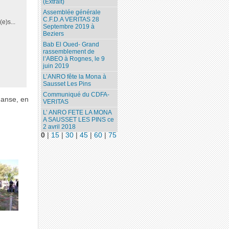
(Extrait)
Assemblée générale
C.F.D.A VERITAS 28
e)s...
Septembre 2019 à
Beziers
Bab El Oued- Grand
rassemblement de
l’ABEO à Rognes, le 9
juin 2019
L’ANRO fête la Mona à
Sausset Les Pins
Communiqué du CDFA-
danse, en
VERITAS
L’ ANRO FETE LA MONA
A SAUSSET LES PINS ce
2 avril 2018
0
|
15
|
30
|
45
|
60
|
75