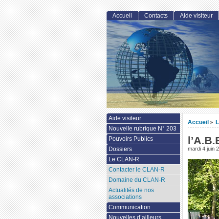
Accueil
Contacts
Aide visiteur
Aide visiteur
Accueil
>
Nouvelle rubrique N° 203
l’A.B.
Pouvoirs Publics
Dossiers
mardi 4 juin 
Le CLAN-R
Contacter le CLAN-R
Domaine du CLAN-R
Actualités de nos
associations
Communication
Nouvelles d’ailleurs...