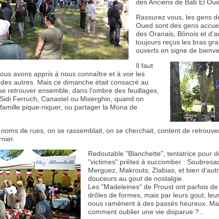
des Anciens de Bab El Ou
Rassurez vous, les gens d
Oued sont des gens accueil
des Oranais, Bônois et d’a
toujours reçus les bras gr
ouverts en signe de bienv
Il faut
ous avons appris à nous connaître et à voir les
 des autres. Mais ce dimanche était consacré au
 se retrouver ensemble, dans l’ombre des feuillages,
idi Ferruch, Canastel ou Miserghin, quand on
 famille pique-niquer, ou partager la Mona de
 noms de rues, on se rassemblait, on se cherchait, content de retrouve
rnier.
Redoutable "Blanchette", tentatrice pour 
"victimes" prêtes à succomber : Soubresa
Merguez, Makrouts, Zlabias, et bien d’autr
douceurs au gout de nostalgie.
Les "Madeleines" de Proust ont parfois de
drôles de formes, mais par leurs gout, leu
nous ramènent à des passés heureux. Ma
comment oublier une vie disparue ?...