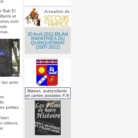
ed.
e Bab El
lants et
utres sont
ands
enue.
20 Avril 2012-BILAN
RAPATRIES DU
QUINQUENNAT
(2007-2012)
r les amis
des
de,
es petites
 bien
rs odeurs,
is