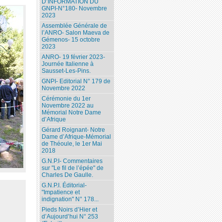
D’INFORMATION DU
GNPI-N°180- Novembre
2023
Assemblée Générale de
l’ANRO- Salon Maeva de
Gémenos- 15 octobre
2023
ANRO- 19 février 2023-
Journée Italienne à
Sausset-Les-Pins.
GNPI- Editorial N° 179 de
Novembre 2022
Cérémonie du 1er
Novembre 2022 au
Mémorial Notre Dame
d’Afrique
Gérard Roignant- Notre
Dame d’Afrique-Mémorial
de Théoule, le 1er Mai
2018
G.N.P.I- Commentaires
sur "Le fil de l’épée" de
Charles De Gaulle.
G.N.P.I. Éditorial-
"Impatience et
indignation" N° 178...
Pieds Noirs d’Hier et
d’Aujourd’hui N° 253