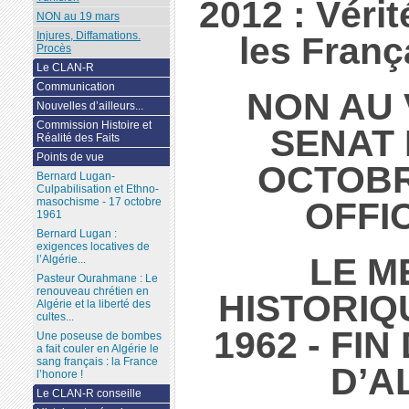
2012 : Vérit
NON au 19 mars
Injures, Diffamations.
les Franç
Procès
Le CLAN-R
Communication
NON AU 
Nouvelles d’ailleurs...
Commission Histoire et
SENAT 
Réalité des Faits
Points de vue
OCTOBR
Bernard Lugan-
Culpabilisation et Ethno-
OFFI
masochisme - 17 octobre
1961
Bernard Lugan :
exigences locatives de
LE 
l’Algérie...
Pasteur Ourahmane : Le
renouveau chrétien en
HISTORIQU
Algérie et la liberté des
cultes...
1962 - FI
Une poseuse de bombes
a fait couler en Algérie le
sang français : la France
D’A
l’honore !
Le CLAN-R conseille