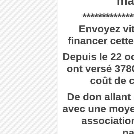
ma
*************
Envoyez vit
financer cette
Depuis le 22 o
ont versé 378
coût de 
De don allant
avec une moye
associatio
pa