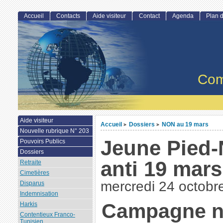
Accueil
Contacts
Aide visiteur
Contact
Agenda
Plan d
Com
Aide visiteur
Accueil
Dossiers
NON au 19 mars
>
>
Nouvelle rubrique N° 203
Jeune Pied-
Pouvoirs Publics
Dossiers
anti 19 mars
Retraite
Cimetières
mercredi 24 octobr
Disparus
Indemnisation
Campagne na
Harkis
Contentieux Franco-
Tunisien