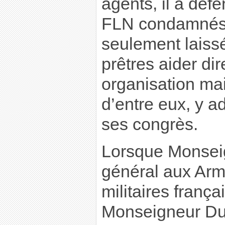
agents, il a défe
FLN condamnés à
seulement laissé
prêtres aider di
organisation m
d’entre eux, y ad
ses congrès.
Lorsque Monseig
général aux Armé
militaires frança
Monseigneur Duv