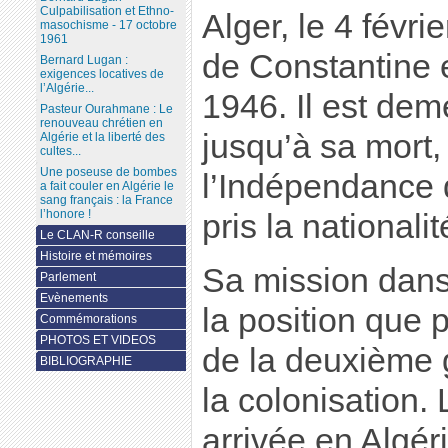
Culpabilisation et Ethno-
Alger, le 4 févri
masochisme - 17 octobre
1961
de Constantine 
Bernard Lugan :
exigences locatives de
l’Algérie...
1946. Il est dem
Pasteur Ourahmane : Le
renouveau chrétien en
jusqu’à sa mort,
Algérie et la liberté des
cultes...
Une poseuse de bombes
l’Indépendance de
a fait couler en Algérie le
sang français : la France
l’honore !
pris la nationali
Le CLAN-R conseille
Histoire et mémoires
Sa mission dans
Parlement
Evènements
la position que p
Commémorations
PHOTOS ET VIDEOS
de la deuxième 
BIBLIOGRAPHIE
la colonisation.
arrivée en Algéri