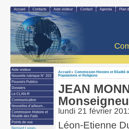
Accueil
Contacts
Aide visiteur
Contact
Agenda
Plan d
Com
Aide visiteur
Accueil
Commission Histoire et Réalité d
>
Populations et Religions
Nouvelle rubrique N° 203
Pouvoirs Publics
JEAN MONN
Dossiers
Le CLAN-R
Monseigneur
Communication
Nouvelles d’ailleurs...
lundi 21 février 201
Commission Histoire et
Réalité des Faits
Léon-Etienne D
Points de vue
Bernard Lugan-