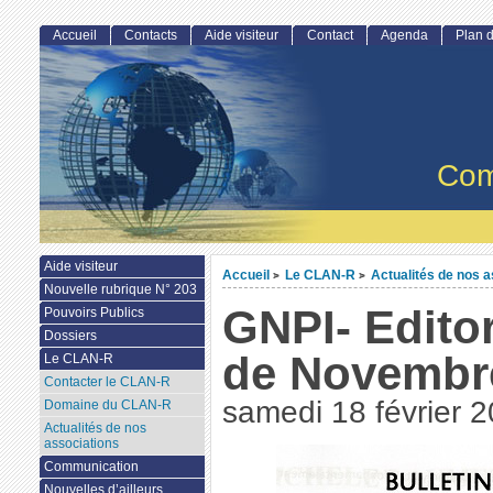
Accueil
Contacts
Aide visiteur
Contact
Agenda
Plan d
Com
Aide visiteur
Accueil
Le CLAN-R
Actualités de nos a
>
>
Nouvelle rubrique N° 203
GNPI- Editor
Pouvoirs Publics
Dossiers
de Novembr
Le CLAN-R
Contacter le CLAN-R
samedi 18 février 
Domaine du CLAN-R
Actualités de nos
associations
Communication
Nouvelles d’ailleurs...