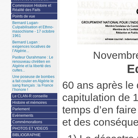
Commission Histoire et
Réalité des Faits
Points de vue
Bernard Lugan-
Culpabilisation et Ethno-
masochisme - 17 octobre
1961
Bernard Lugan :
exigences locatives de
l’Algérie...
Novembre
Pasteur Ourahmane : Le
renouveau chrétien en
Ed
Algérie et la liberté des
cultes...
Une poseuse de bombes
a fait couler en Algérie le
60 ans après le 
sang français : la France
l’honore !
capitulation de 1
Le CLAN-R conseille
Histoire et mémoires
temps d’en faire
Parlement
Evènements
et des conséqu
Commémorations
PHOTOS ET VIDEOS
BIBLIOGRAPHIE