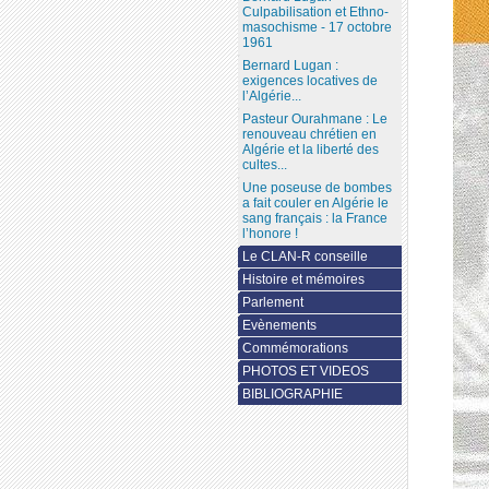
Culpabilisation et Ethno-
masochisme - 17 octobre
1961
Bernard Lugan :
exigences locatives de
l’Algérie...
Pasteur Ourahmane : Le
renouveau chrétien en
Algérie et la liberté des
cultes...
Une poseuse de bombes
a fait couler en Algérie le
sang français : la France
l’honore !
Le CLAN-R conseille
Histoire et mémoires
Parlement
Evènements
Commémorations
PHOTOS ET VIDEOS
BIBLIOGRAPHIE