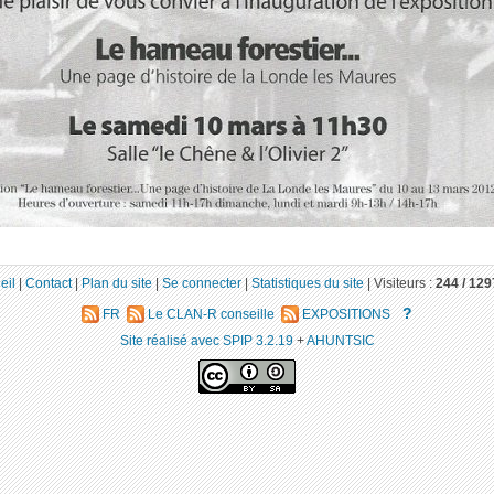
eil
|
Contact
|
Plan du site
|
Se connecter
|
Statistiques du site
|
Visiteurs :
244 /
129
?
FR
Le CLAN-R conseille
EXPOSITIONS
Site réalisé avec SPIP 3.2.19
+
AHUNTSIC