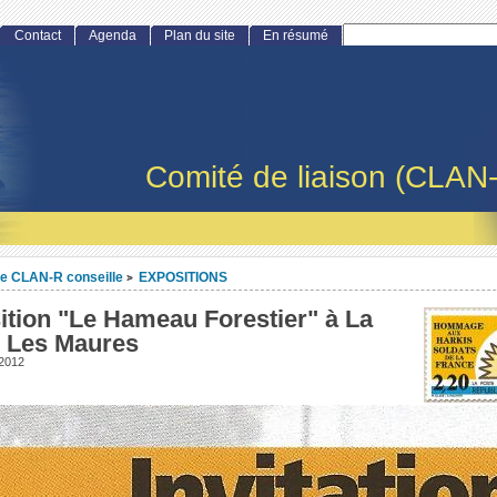
Contact
Agenda
Plan du site
En résumé
Comité de liaison (CLAN
e CLAN-R conseille
EXPOSITIONS
>
ition "Le Hameau Forestier" à La
 Les Maures
 2012