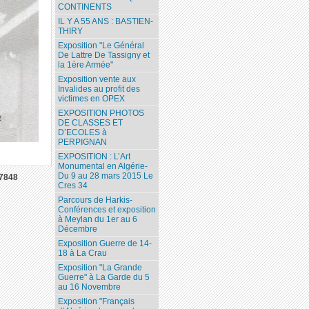
CONTINENTS
IL Y A 55 ANS : BASTIEN-
THIRY
Exposition "Le Général
De Lattre De Tassigny et
la 1ère Armée"
Exposition vente aux
Invalides au profit des
victimes en OPEX
EXPOSITION PHOTOS
DE CLASSES ET
D’ECOLES à
PERPIGNAN
EXPOSITION : L’Art
Monumental en Algérie-
Du 9 au 28 mars 2015 Le
7848
Cres 34
Parcours de Harkis-
Conférences et exposition
à Meylan du 1er au 6
Décembre
Exposition Guerre de 14-
18 à La Crau
Exposition "La Grande
Guerre" à La Garde du 5
au 16 Novembre
Exposition "Français