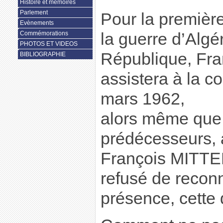
Histoire et mémoires
Parlement
Pour la première
Evènements
la guerre d’Algé
Commémorations
PHOTOS ET VIDEOS
République, Fr
BIBLIOGRAPHIE
assistera à la 
mars 1962,
alors même que
prédécesseurs,
François MITTE
refusé de reconn
présence, cette 