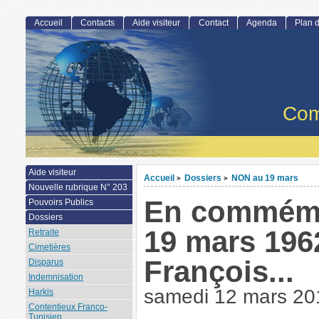
Accueil
Contacts
Aide visiteur
Contact
Agenda
Plan d
Com
Aide visiteur
Accueil
Dossiers
NON au 19 mars
>
>
Nouvelle rubrique N° 203
En commémo
Pouvoirs Publics
Dossiers
19 mars 196
Retraite
Cimetières
François...
Disparus
Indemnisation
samedi 12 mars 20
Harkis
Contentieux Franco-
Tunisien