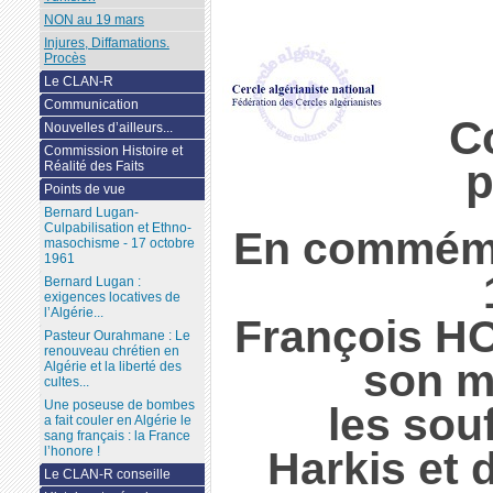
NON au 19 mars
Injures, Diffamations.
Procès
Le CLAN-R
Communication
C
Nouvelles d’ailleurs...
Commission Histoire et
p
Réalité des Faits
Points de vue
Bernard Lugan-
Culpabilisation et Ethno-
En commémo
masochisme - 17 octobre
1961
Bernard Lugan :
exigences locatives de
l’Algérie...
François H
Pasteur Ourahmane : Le
renouveau chrétien en
son m
Algérie et la liberté des
cultes...
Une poseuse de bombes
les sou
a fait couler en Algérie le
sang français : la France
l’honore !
Harkis et 
Le CLAN-R conseille