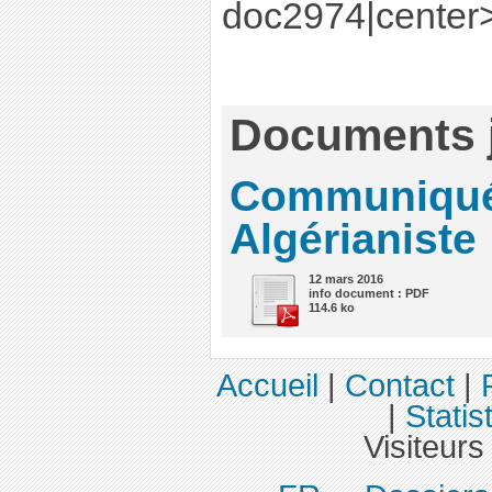
doc2974|center
Documents j
Communiqué
Algérianiste
12 mars 2016
info document : PDF
114.6 ko
Accueil
|
Contact
|
|
Statis
Visiteurs