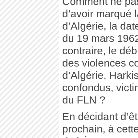
Comment ne pas 
d’avoir marqué l
d’Algérie, la dat
du 19 mars 1962
contraire, le d
des violences co
d’Algérie, Harki
confondus, victi
du FLN ?
En décidant d’êt
prochain, à cett