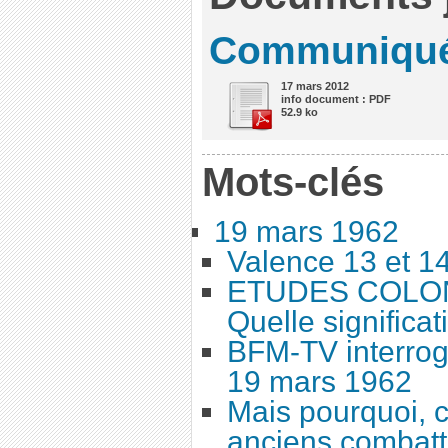
Communiqué 
17 mars 2012
info document : PDF
52.9 ko
Mots-clés
19 mars 1962
Valence 13 et 1
ETUDES COLONI
Quelle significat
BFM-TV interrog
19 mars 1962
Mais pourquoi, c
anciens combatta