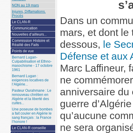
s’
NON au 19 mars
Injures, Diffamations.
Procès
Dans un commun
Le CLAN-R
Communication
mars, et dont le 
Nouvelles d’ailleurs...
Commission Histoire et
dessous,
le Secr
Réalité des Faits
Points de vue
Défense et aux 
Bernard Lugan-
Culpabilisation et Ethno-
Marc Laffineur, f
masochisme - 17 octobre
1961
Bernard Lugan :
ne commémorera
exigences locatives de
l’Algérie...
anniversaire du 
Pasteur Ourahmane : Le
renouveau chrétien en
Algérie et la liberté des
guerre d’Algérie
cultes...
Une poseuse de bombes
qu’aucune comm
a fait couler en Algérie le
sang français : la France
l’honore !
ne sera organis
Le CLAN-R conseille