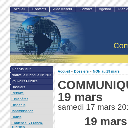
Accueil
Contacts
Aide visiteur
Contact
Agenda
Plan d
Com
Aide visiteur
Accueil
Dossiers
NON au 19 mars
>
>
Nouvelle rubrique N° 203
COMMUNIQU
Pouvoirs Publics
Dossiers
19 mars
Retraite
Cimetières
samedi 17 mars 20
Disparus
Indemnisation
19 mars 
Harkis
Contentieux Franco-
Tunisien