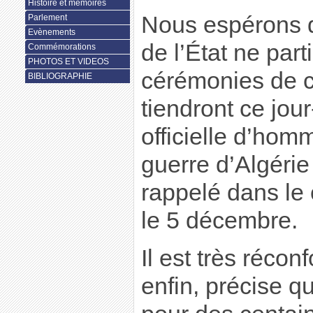
Histoire et mémoires
Nous espérons 
Parlement
Evènements
de l’État ne part
Commémorations
PHOTOS ET VIDEOS
cérémonies de c
BIBLIOGRAPHIE
tiendront ce jour
officielle d’hom
guerre d’Algérie
rappelé dans le
le 5 décembre.
Il est très réconf
enfin, précise q