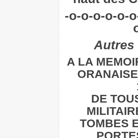
-o-o-o-o-o-o
Autres
A LA MEMOI
ORANAISES
DE TOUS
MILITAI
TOMBES E
PORTE