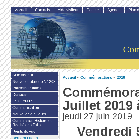
Accueil
Contacts
Aide visiteur
Contact
Agenda
Plan d
Com
Aide visiteur
Accueil
Commémorations
2019
>
>
Nouvelle rubrique N° 203
Commémorat
Pouvoirs Publics
Dossiers
Juillet 2019 
Le CLAN-R
Communication
jeudi 27 juin 2019
Nouvelles d’ailleurs...
Commission Histoire et
Réalité des Faits
Vendredi 5
Points de vue
Bernard Lugan-