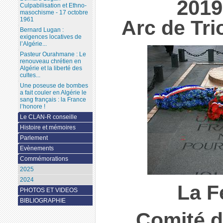
2019
Culpabilisation et Ethno-
masochisme - 17 octobre
1961
Arc de Tr
Bernard Lugan :
exigences locatives de
l’Algérie...
Pasteur Ourahmane : Le
renouveau chrétien en
Algérie et la liberté des
cultes...
Une poseuse de bombes
a fait couler en Algérie le
sang français : la France
l’honore !
Le CLAN-R conseille
Histoire et mémoires
Parlement
Evènements
Commémorations
2025
2024
La F
PHOTOS ET VIDEOS
BIBLIOGRAPHIE
Comité d