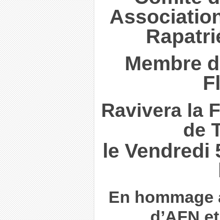
Associatio
Rapatri
Membre du
F
Ravivera la 
de 
le Vendredi 5
En hommage au
d’AFN et