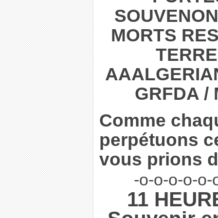
SOUVENON
MORTS RES
TERRE
AAALGERIAN
GRFDA / 
Comme chaqu
perpétuons c
vous prions 
-o-o-o-o-o-
11 HEURE