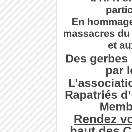
parti
En hommage 
massacres du 5
et a
Des gerbes
par 
L’associati
Rapatriés d’
Membr
Rendez v
haut des 