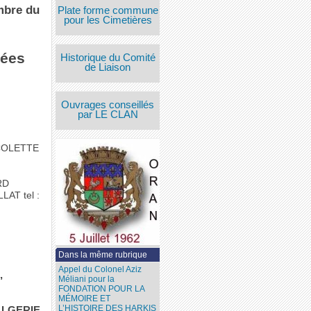
mbre du
Plate forme commune
pour les Cimetières
sées
Historique du Comité
de Liaison
Ouvrages conseillés
par LE CLAN
COLETTE
RD
AT tel :
Dans la même rubrique
Appel du Colonel Aziz
,
Méliani pour la
FONDATION POUR LA
MÉMOIRE ET
L’HISTOIRE DES HARKIS
ALGERIE