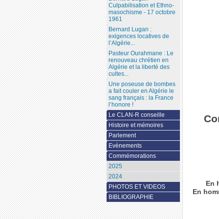
Culpabilisation et Ethno-
masochisme - 17 octobre
1961
Bernard Lugan :
exigences locatives de
l’Algérie...
Pasteur Ourahmane : Le
renouveau chrétien en
Algérie et la liberté des
cultes...
Une poseuse de bombes
a fait couler en Algérie le
sang français : la France
l’honore !
Le CLAN-R conseille
Co
Histoire et mémoires
Parlement
Evènements
Commémorations
2025
2024
En 
PHOTOS ET VIDEOS
En homm
BIBLIOGRAPHIE