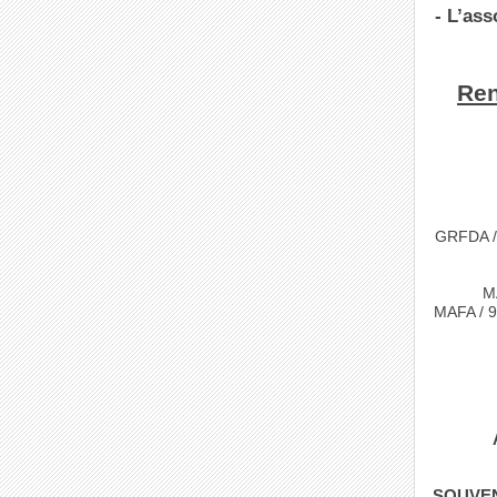
- L’as
Ren
GRFDA /
M
MAFA / 
SOUVEN