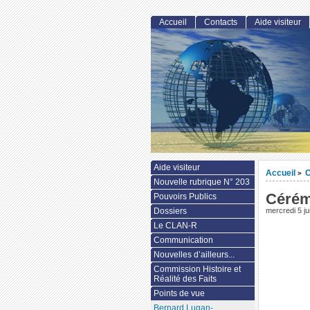
Accueil
Contacts
Aide visiteur
Aide visiteur
Accueil
>
Nouvelle rubrique N° 203
Cérémo
Pouvoirs Publics
Dossiers
mercredi 5 ju
Le CLAN-R
Communication
Nouvelles d’ailleurs...
Commission Histoire et
Réalité des Faits
Points de vue
Bernard Lugan-