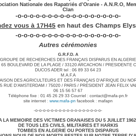
sociation Nationale des Rapatriés d’Oranie - A.N.R.O, Me
Clan
-o-o-o-o-o-o-o-o-o-o-o-o-o-o-o-o-o-
dez vous à 17H45
en haut des Champs Ely
-o-o-o-o-o-o-o-o-o-o-o-o-o-o-o-o-o-
Autres cérémonies
G.R.F.D. A
GROUPE DE RECHERCHES DES FRANÇAIS DISPARUS EN ALGERIE
 65 BOULEVARD DE LA PLAGE / 33120 ARCACHON / PRESIDENTE 
DUCOS ADER tel : 06 89 33 64 23
M.A.F.A
AISON DES AGRICULTEURS ET DES FRANÇAIS D’AFRIQUE DU NO
95 RUE D’AMSTERDAM / 75020 / PARIS / PRESIDENT JEAN FELIX VALL
06 15 56 57 67
Téléphone fixe : 01 45 26 29 33 Courriel : contact@mafa-pn.fr
site internet :
www.mafa-pn
facebook : mafapn
-o-o-o-o-o-o-o-o-o-o-o-o-o-o-o-o-o-
A LA MEMOIRE DES VICTIMES ORANAISES DU 5 JUILLET 1962
DE TOUS LES CIVILS, MILITAIRES ET HARKIS
TOMBES EN ALGERIE OU PORTES DISPARUS
ONS NOUS DE NOS MORTS RESTES SUR NOTRE TERRE D’