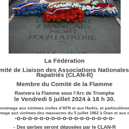
La Fédération
mité de Liaison des Associations Nationales
Rapatriés (CLAN-R)
Membre du Comité de la Flamme
Ravivera la Flamme sous l’Arc de Triomphe
le Vendredi 5 juillet 2024 à 18 h 30.
hommage aux victimes civiles d’AFN et aux Harkis, et particulière
age aux victimes des massacres du 5 juillet 1962 à Oran et aux 
-o-o-o-o-o-o-o-o-o-o-o-o-o-o-o-o-o-
- Des gerbes seront déposées par le CLAN-R