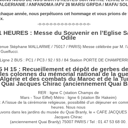
LGERIANIE / ANFANOMA /AFV 26 MARS/ GRFDA / MAFA/ SO
aque année, nous perpétuons cet hommage et vous prions de 
x.
-o-o-o-o-o-o-o-o-o-o-o-o-o-o-
1 HEURES : Messe du Souvenir en l’Eglise S
Odile
venue Stéphane MALLARME / 75017 / PARIS) Messe célébrée par M. l
Guelfucci.
Ligne 2 BUS : PC1 / PC3 / 92 / 93 / 84 Station PORTE DE CHAMPER
5 H 15 : Recueillement et dépôt de gerbes d
les colonnes du mémorial national de la gue
Algérie et des combats du Maroc et de la Tun
 Quai Jacques Chirac (anciennement Quai B
RER : ligne C (station Champs de
Mars - Tour Eiffel) Métro : ligne 6 (station Bir Hakeim)
: A l’issue de la cérémonie religieuse, possibilité d’un déjeuner en co
heures. Nous nous
ouvons dans les jardins du musée du Quai Branly, le « CAFE JACQUES 
Jacques Chirac
(anciennement Quai Branly) 75007 PARIS / Tel : 01 47 53 68 00.