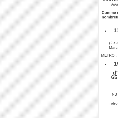
AAA
Comme ch
nombreu
1
(2 a
Marc 
METRO : 
1
d’
65
NB 
retr