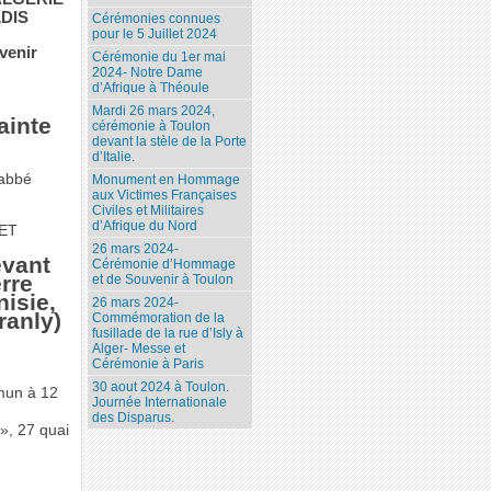
LDIS
Cérémonies connues
pour le 5 Juillet 2024
venir
Cérémonie du 1er mai
2024- Notre Dame
d’Afrique à Théoule
Mardi 26 mars 2024,
ainte
cérémonie à Toulon
devant la stèle de la Porte
d’Italie.
’abbé
Monument en Hommage
aux Victimes Françaises
Civiles et Militaires
d’Afrique du Nord
RET
26 mars 2024-
evant
Cérémonie d’Hommage
rre
et de Souvenir à Toulon
isie,
26 mars 2024-
ranly)
Commémoration de la
fusillade de la rue d’Isly à
Alger- Messe et
Cérémonie à Paris
30 aout 2024 à Toulon.
mmun à 12
Journée Internationale
des Disparus.
», 27 quai