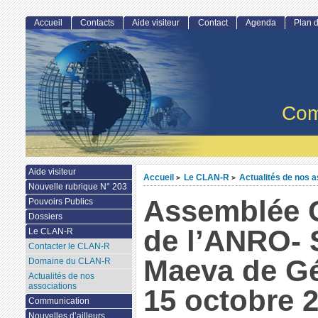
Accueil
Contacts
Aide visiteur
Contact
Agenda
Plan d
Com
Aide visiteur
Accueil
Le CLAN-R
Actualités de nos a
>
>
Nouvelle rubrique N° 203
Assemblée 
Pouvoirs Publics
Dossiers
de l’ANRO- 
Le CLAN-R
Contacter le CLAN-R
Maeva de G
Domaine du CLAN-R
Actualités de nos
associations
15 octobre 
Communication
Nouvelles d’ailleurs...