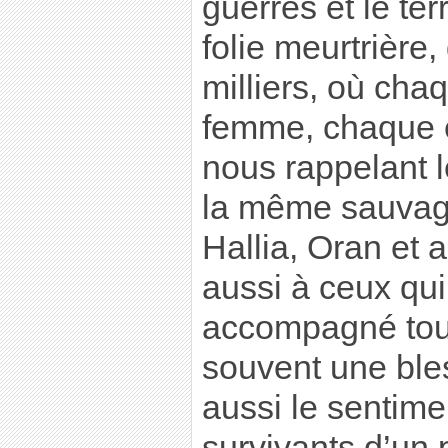
guerres et le te
folie meurtrière
milliers, où ch
femme, chaque e
nous rappelant 
la même sauvag
Hallia, Oran et 
aussi à ceux qui
accompagné tou
souvent une ble
aussi le sentimen
survivants d’un 