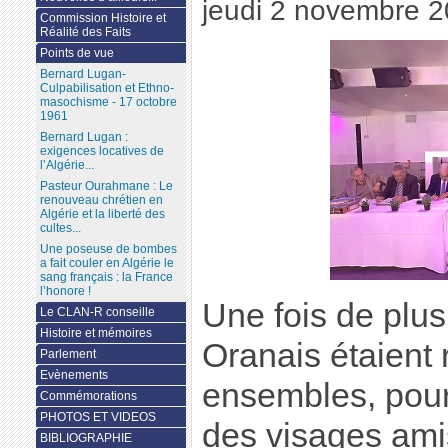
jeudi 2 novembre 
Commission Histoire et
Réalité des Faits
Points de vue
Bernard Lugan-
Culpabilisation et Ethno-
masochisme - 17 octobre
1961
Bernard Lugan :
exigences locatives de
l’Algérie...
Pasteur Ourahmane : Le
renouveau chrétien en
Algérie et la liberté des
cultes...
Une poseuse de bombes
a fait couler en Algérie le
sang français : la France
l’honore !
Une fois de plus
Le CLAN-R conseille
Histoire et mémoires
Oranais étaient
Parlement
Evènements
ensembles, pour 
Commémorations
PHOTOS ET VIDEOS
des visages ami
BIBLIOGRAPHIE