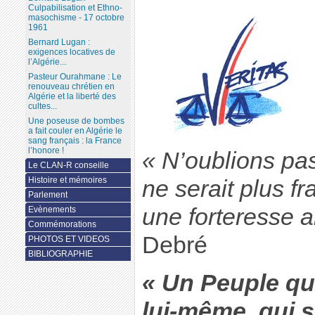
Culpabilisation et Ethno-
masochisme - 17 octobre
1961
Bernard Lugan :
exigences locatives de
l’Algérie...
Pasteur Ourahmane : Le
renouveau chrétien en
Algérie et la liberté des
cultes...
Une poseuse de bombes
a fait couler en Algérie le
sang français : la France
l’honore !
« N’oublions pas
Le CLAN-R conseille
Histoire et mémoires
ne serait plus fr
Parlement
une forteresse a
Evènements
Commémorations
Debré
PHOTOS ET VIDEOS
BIBLIOGRAPHIE
« Un Peuple qui
lui-même, qui 