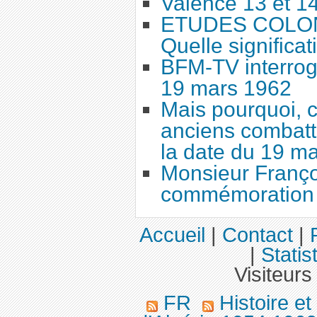
Valence 13 et 1
ETUDES COLONI
Quelle significat
BFM-TV interrog
19 mars 1962
Mais pourquoi, c
anciens combatta
la date du 19 ma
Monsieur Françoi
commémoration 
Accueil
|
Contact
|
|
Statis
Visiteurs
FR
Histoire e