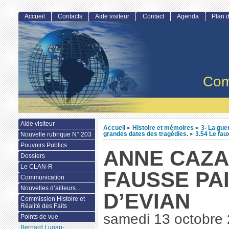
Accueil
Contacts
Aide visiteur
Contact
Agenda
Plan d
Com
Aide visiteur
Accueil
Histoire et mémoires
3- La gue
>
>
grandes dates des tragédies.
3.54 Le fau
Nouvelle rubrique N° 203
>
Pouvoirs Publics
ANNE CAZA
Dossiers
Le CLAN-R
FAUSSE PA
Communication
Nouvelles d’ailleurs...
D’EVIAN
Commission Histoire et
Réalité des Faits
samedi 13 octobre
Points de vue
Bernard Lugan-