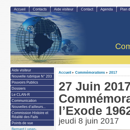
Accueil
Contacts
Aide visiteur
Contact
Agenda
Plan d
Com
Aide visiteur
Accueil
Commémorations
2017
>
>
Nouvelle rubrique N° 203
27 Juin 2017
Pouvoirs Publics
Dossiers
Commémora
Le CLAN-R
Communication
l’Exode 196
Nouvelles d’ailleurs...
Commission Histoire et
Réalité des Faits
jeudi 8 juin 2017
Points de vue
Bernard Lugan-