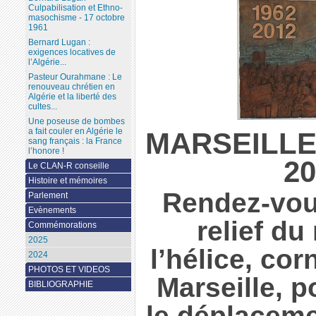
Culpabilisation et Ethno-
masochisme - 17 octobre
1961
Bernard Lugan :
exigences locatives de
l’Algérie...
Pasteur Ourahmane : Le
renouveau chrétien en
Algérie et la liberté des
cultes...
Une poseuse de bombes
a fait couler en Algérie le
MARSEILLE,
sang français : la France
l’honore !
20
Le CLAN-R conseille
Histoire et mémoires
Rendez-vou
Parlement
Evènements
relief d
Commémorations
2025
l’hélice, co
2024
PHOTOS ET VIDEOS
Marseille,
BIBLIOGRAPHIE
le déplaceme