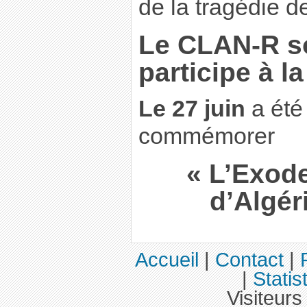
de la tragédie d
Le CLAN-R so
participe à l
Le 27 juin
a été
commémorer
« L’Exod
d’Algér
Accueil
|
Contact
|
|
Statis
Visiteurs