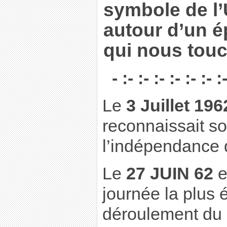
symbole de l’
autour d’un 
qui nous tou
- :- :- :- :- :- :- :
Le
3 Juillet 196
reconnaissait s
l’indépendance d
Le
27 JUIN 62
e
journée la plus 
déroulement du 