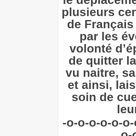
plusieurs cen
de Français 
par les é
volonté d’é
de quitter la
vu naitre, sa
et ainsi, lai
soin de cuei
leu
-o-o-o-o-o-o-
o-