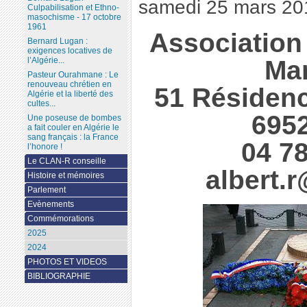
samedi 25 mars 20
Culpabilisation et Ethno-
masochisme - 17 octobre
1961
Association
Bernard Lugan :
exigences locatives de
Ma
l’Algérie...
Pasteur Ourahmane : Le
renouveau chrétien en
51 Résiden
Algérie et la liberté des
cultes...
695
Une poseuse de bombes
a fait couler en Algérie le
sang français : la France
04 78
l’honore !
Le CLAN-R conseille
albert.
Histoire et mémoires
Parlement
Evènements
Commémorations
2025
2024
PHOTOS ET VIDEOS
BIBLIOGRAPHIE