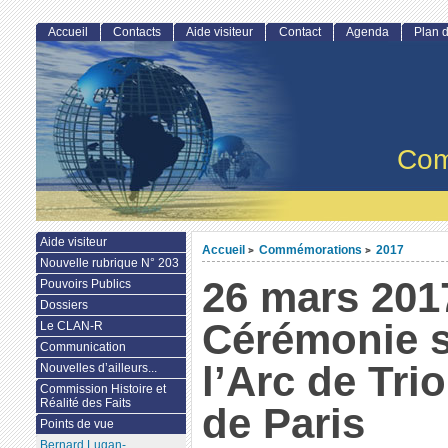
Accueil
Contacts
Aide visiteur
Contact
Agenda
Plan d
Com
Aide visiteur
Accueil
Commémorations
2017
>
>
Nouvelle rubrique N° 203
26 mars 201
Pouvoirs Publics
Dossiers
Cérémonie 
Le CLAN-R
Communication
l’Arc de Tr
Nouvelles d’ailleurs...
Commission Histoire et
Réalité des Faits
de Paris
Points de vue
Bernard Lugan-