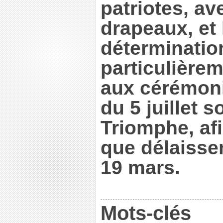
patriotes, av
drapeaux, et 
déterminatio
particulière
aux cérémoni
du 5 juillet s
Triomphe, af
que délaisse
19 mars.
Mots-clés