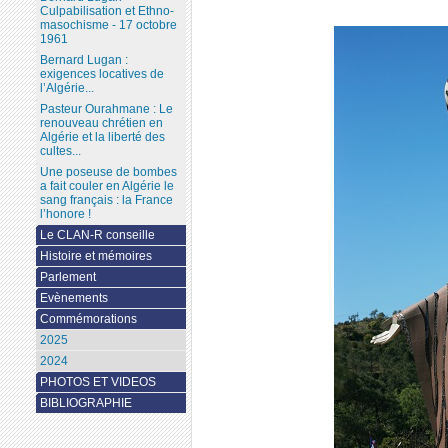
Culpabilisation et Ethno-
masochisme - 17 octobre
1961
Bernard Lugan :
exigences locatives de
l’Algérie...
Pasteur Ourahmane : Le
renouveau chrétien en
Algérie et la liberté des
cultes...
Une poseuse de bombes
a fait couler en Algérie le
sang français : la France
l’honore !
Le CLAN-R conseille
Histoire et mémoires
Parlement
Evènements
Commémorations
2025
2024
PHOTOS ET VIDEOS
BIBLIOGRAPHIE