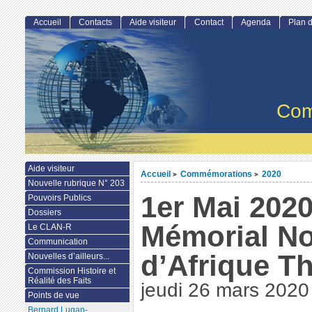
Accueil
Contacts
Aide visiteur
Contact
Agenda
Plan d
Com
Aide visiteur
Accueil
Commémorations
2020
>
>
Nouvelle rubrique N° 203
1er Mai 2020
Pouvoirs Publics
Dossiers
Mémorial N
Le CLAN-R
Communication
d’Afrique T
Nouvelles d’ailleurs...
Commission Histoire et
Réalité des Faits
jeudi 26 mars 2020
Points de vue
Bernard Lugan-