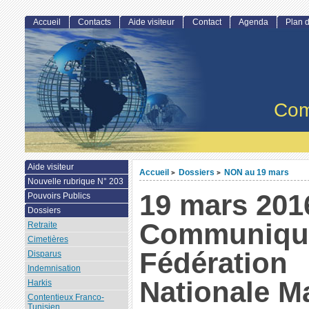
Accueil
Contacts
Aide visiteur
Contact
Agenda
Plan d
Com
Aide visiteur
Accueil
Dossiers
NON au 19 mars
>
>
Nouvelle rubrique N° 203
19 mars 201
Pouvoirs Publics
Dossiers
Communiqué
Retraite
Cimetières
Fédération
Disparus
Indemnisation
Nationale M
Harkis
Contentieux Franco-
Tunisien