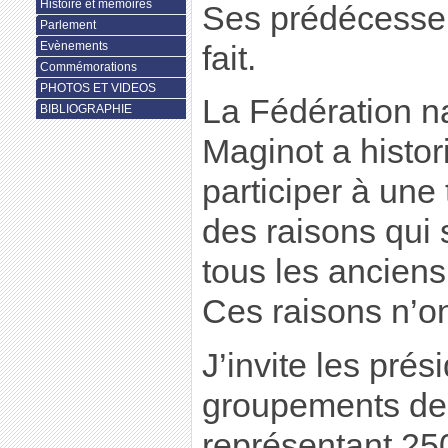
Histoire et mémoires
Ses prédécesseu
Parlement
Evènements
fait.
Commémorations
PHOTOS ET VIDEOS
La Fédération n
BIBLIOGRAPHIE
Maginot a histo
participer à une
des raisons qui
tous les ancien
Ces raisons n’o
J’invite les pré
groupements de 
représentant 25