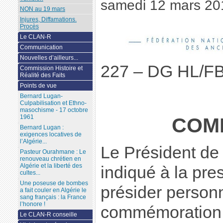
samedi 12 mars 20
NON au 19 mars
Injures, Diffamations.
Procès
Le CLAN-R
Communication
Nouvelles d’ailleurs...
227 – DG HL/F
Commission Histoire et
Réalité des Faits
Points de vue
Bernard Lugan-
Culpabilisation et Ethno-
masochisme - 17 octobre
1961
COM
Bernard Lugan :
exigences locatives de
l’Algérie...
Le Président de
Pasteur Ourahmane : Le
renouveau chrétien en
Algérie et la liberté des
indiqué à la pre
cultes...
Une poseuse de bombes
présider person
a fait couler en Algérie le
sang français : la France
l’honore !
commémoration 
Le CLAN-R conseille