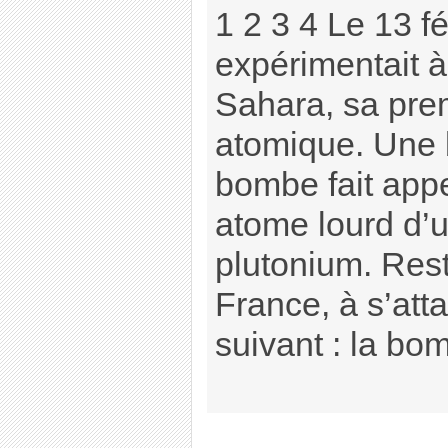
1 2 3 4 Le 13 f
expérimentait 
Sahara, sa pr
atomique. Une 
bombe fait appe
atome lourd d’
plutonium. Resta
France, à s’att
suivant : la bom