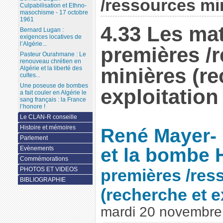
/ressources mini
Culpabilisation et Ethno-
masochisme - 17 octobre
1961
4.33 Les mat
Bernard Lugan :
exigences locatives de
l’Algérie...
premières /
Pasteur Ourahmane : Le
renouveau chrétien en
minières (re
Algérie et la liberté des
cultes...
Une poseuse de bombes
exploitation
a fait couler en Algérie le
sang français : la France
l’honore !
Le CLAN-R conseille
Histoire et mémoires
René Mayer- 
Parlement
et la bombe 
Evènements
Commémorations
PHOTOS ET VIDEOS
premières /res
BIBLIOGRAPHIE
(recherche et e
mardi 20 novembre