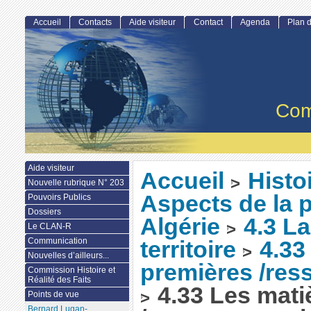
Accueil
Contacts
Aide visiteur
Contact
Agenda
Plan d
Com
Aide visiteur
Accueil
Histo
>
Nouvelle rubrique N° 203
Aspects de la 
Pouvoirs Publics
Dossiers
Algérie
4.3 L
>
Le CLAN-R
Communication
territoire
4.33
>
Nouvelles d’ailleurs...
premières /ress
Commission Histoire et
Réalité des Faits
4.33 Les mati
>
Points de vue
Bernard Lugan-