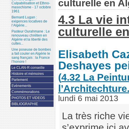
culturelle en Al
Culpabilisation et Ethno-
masochisme - 17 octobre
1961
4.3 La vie in
Bernard Lugan :
exigences locatives de
l’Algérie...
culturelle e
Pasteur Ourahmane : Le
renouveau chrétien en
Algérie et la liberté des
cultes...
Une poseuse de bombes
Elisabeth Ca
a fait couler en Algérie le
sang français : la France
Deshayes pei
l’honore !
Le CLAN-R conseille
Histoire et mémoires
(
4.32 La Peintur
Parlement
l’Architechture
Evènements
Commémorations
lundi 6 mai 2013
PHOTOS ET VIDEOS
BIBLIOGRAPHIE
La très riche vi
s’exprime ici a