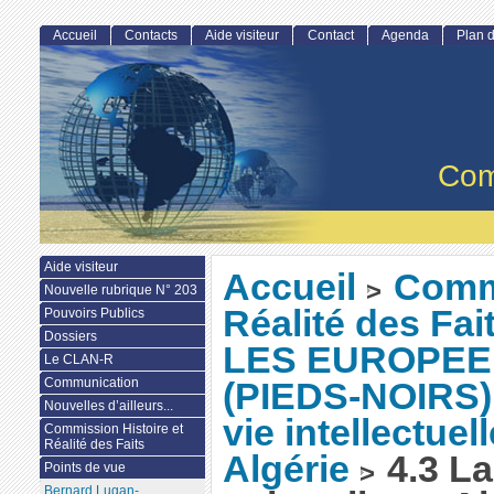
Accueil
Contacts
Aide visiteur
Contact
Agenda
Plan d
Com
Aide visiteur
Accueil
Commi
>
Nouvelle rubrique N° 203
Réalité des Fai
Pouvoirs Publics
Dossiers
LES EUROPEE
Le CLAN-R
Communication
(PIEDS-NOIRS). 
Nouvelles d’ailleurs...
vie intellectuel
Commission Histoire et
Réalité des Faits
Algérie
4.3 La 
>
Points de vue
Bernard Lugan-