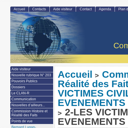
Accueil
Contacts
Aide visiteur
Contact
Agenda
Plan d
Com
Aide visiteur
Accueil
Commi
>
Nouvelle rubrique N° 203
Réalité des Fai
Pouvoirs Publics
Dossiers
VICTIMES CIVI
Le CLAN-R
Communication
EVENEMENTS T
Nouvelles d’ailleurs...
2-LES VICTIM
Commission Histoire et
>
Réalité des Faits
EVENEMENTS T
Points de vue
Bernard Lugan-