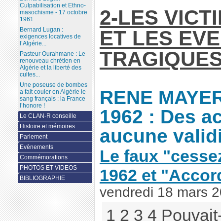
Culpabilisation et Ethno-
2-LES VICT
masochisme - 17 octobre
1961
Bernard Lugan :
ET LES EV
exigences locatives de
l’Algérie...
TRAGIQUES 
Pasteur Ourahmane : Le
renouveau chrétien en
Algérie et la liberté des
cultes...
Une poseuse de bombes
RENE MAYER 
a fait couler en Algérie le
sang français : la France
l’honore !
1962 : Des a
Le CLAN-R conseille
Histoire et mémoires
aucune validi
Parlement
Evènements
Le faux "cesse
Commémorations
PHOTOS ET VIDEOS
1962 et "Accor
BIBLIOGRAPHIE
vendredi 18 mars 
1 2 3 4 Pouvai