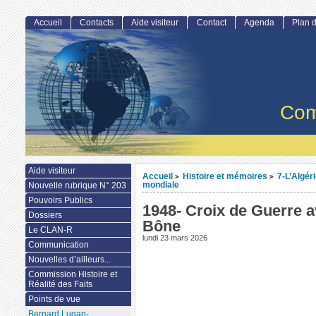
Accueil
Contacts
Aide visiteur
Contact
Agenda
Plan d
Com
Aide visiteur
Accueil
Histoire et mémoires
7-L’Algér
>
>
mondiale
Nouvelle rubrique N° 203
Pouvoirs Publics
1948- Croix de Guerre 
Dossiers
Bône
Le CLAN-R
lundi 23 mars 2026
Communication
Nouvelles d’ailleurs...
Commission Histoire et
Réalité des Faits
Points de vue
Bernard Lugan-