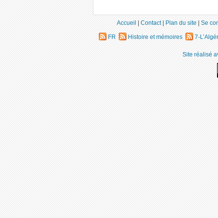
Accueil
|
Contact
|
Plan du site
|
Se co
FR
Histoire et mémoires
7-L’Algér
Site réalisé 