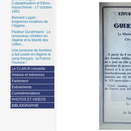
Culpabilisation et Ethno-
masochisme - 17 octobre
1961
Bernard Lugan :
exigences locatives de
l’Algérie...
Pasteur Ourahmane : Le
renouveau chrétien en
Algérie et la liberté des
cultes...
Une poseuse de bombes
a fait couler en Algérie le
sang français : la France
l’honore !
Le CLAN-R conseille
Histoire et mémoires
Parlement
Evènements
Commémorations
PHOTOS ET VIDEOS
BIBLIOGRAPHIE